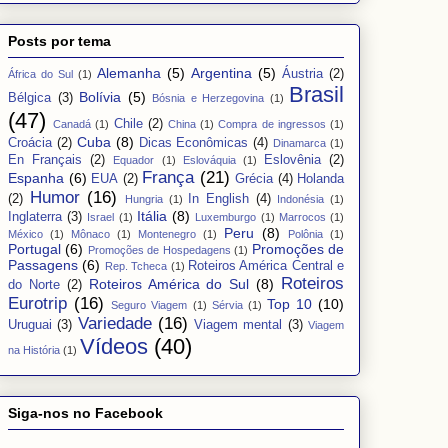
Posts por tema
Alemanha
(5)
Argentina
(5)
Áustria
(2)
África do Sul
(1)
Brasil
Bolívia
(5)
Bélgica
(3)
Bósnia e Herzegovina
(1)
(47)
Chile
(2)
Canadá
(1)
China
(1)
Compra de ingressos
(1)
Cuba
(8)
Croácia
(2)
Dicas Econômicas
(4)
Dinamarca
(1)
En Français
(2)
Eslovênia
(2)
Equador
(1)
Eslováquia
(1)
França
(21)
Espanha
(6)
EUA
(2)
Grécia
(4)
Holanda
Humor
(16)
(2)
In English
(4)
Hungria
(1)
Indonésia
(1)
Itália
(8)
Inglaterra
(3)
Israel
(1)
Luxemburgo
(1)
Marrocos
(1)
Peru
(8)
México
(1)
Mônaco
(1)
Montenegro
(1)
Polônia
(1)
Portugal
(6)
Promoções de
Promoções de Hospedagens
(1)
Passagens
(6)
Roteiros América Central e
Rep. Tcheca
(1)
Roteiros
Roteiros América do Sul
(8)
do Norte
(2)
Eurotrip
(16)
Top 10
(10)
Seguro Viagem
(1)
Sérvia
(1)
Variedade
(16)
Uruguai
(3)
Viagem mental
(3)
Viagem
Vídeos
(40)
na História
(1)
Siga-nos no Facebook