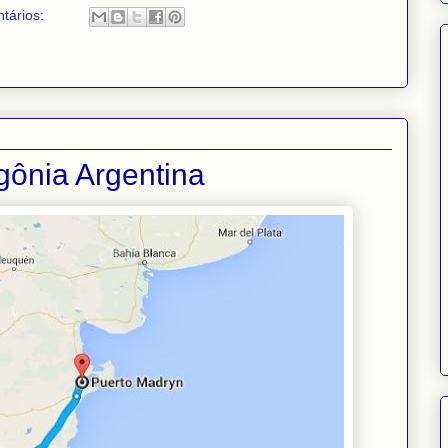
tários:
gônia Argentina