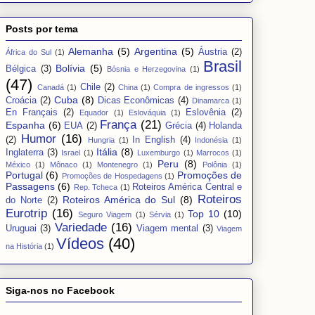
Posts por tema
Alemanha
(5)
Argentina
(5)
Áustria
(2)
África do Sul
(1)
Brasil
Bolívia
(5)
Bélgica
(3)
Bósnia e Herzegovina
(1)
(47)
Chile
(2)
Canadá
(1)
China
(1)
Compra de ingressos
(1)
Cuba
(8)
Croácia
(2)
Dicas Econômicas
(4)
Dinamarca
(1)
En Français
(2)
Eslovênia
(2)
Equador
(1)
Eslováquia
(1)
França
(21)
Espanha
(6)
EUA
(2)
Grécia
(4)
Holanda
Humor
(16)
(2)
In English
(4)
Hungria
(1)
Indonésia
(1)
Itália
(8)
Inglaterra
(3)
Israel
(1)
Luxemburgo
(1)
Marrocos
(1)
Peru
(8)
México
(1)
Mônaco
(1)
Montenegro
(1)
Polônia
(1)
Portugal
(6)
Promoções de
Promoções de Hospedagens
(1)
Passagens
(6)
Roteiros América Central e
Rep. Tcheca
(1)
Roteiros
Roteiros América do Sul
(8)
do Norte
(2)
Eurotrip
(16)
Top 10
(10)
Seguro Viagem
(1)
Sérvia
(1)
Variedade
(16)
Uruguai
(3)
Viagem mental
(3)
Viagem
Vídeos
(40)
na História
(1)
Siga-nos no Facebook