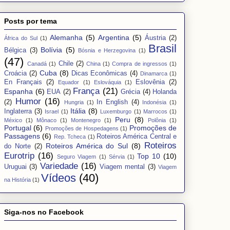
Posts por tema
Alemanha
(5)
Argentina
(5)
Áustria
(2)
África do Sul
(1)
Brasil
Bolívia
(5)
Bélgica
(3)
Bósnia e Herzegovina
(1)
(47)
Chile
(2)
Canadá
(1)
China
(1)
Compra de ingressos
(1)
Cuba
(8)
Croácia
(2)
Dicas Econômicas
(4)
Dinamarca
(1)
En Français
(2)
Eslovênia
(2)
Equador
(1)
Eslováquia
(1)
França
(21)
Espanha
(6)
EUA
(2)
Grécia
(4)
Holanda
Humor
(16)
(2)
In English
(4)
Hungria
(1)
Indonésia
(1)
Itália
(8)
Inglaterra
(3)
Israel
(1)
Luxemburgo
(1)
Marrocos
(1)
Peru
(8)
México
(1)
Mônaco
(1)
Montenegro
(1)
Polônia
(1)
Portugal
(6)
Promoções de
Promoções de Hospedagens
(1)
Passagens
(6)
Roteiros América Central e
Rep. Tcheca
(1)
Roteiros
Roteiros América do Sul
(8)
do Norte
(2)
Eurotrip
(16)
Top 10
(10)
Seguro Viagem
(1)
Sérvia
(1)
Variedade
(16)
Uruguai
(3)
Viagem mental
(3)
Viagem
Vídeos
(40)
na História
(1)
Siga-nos no Facebook