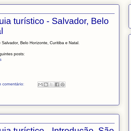
a turístico - Salvador, Belo
l
alvador, Belo Horizonte, Curitiba e Natal.
guintes posts:
s
 comentário:
a turístico - Introdução, São