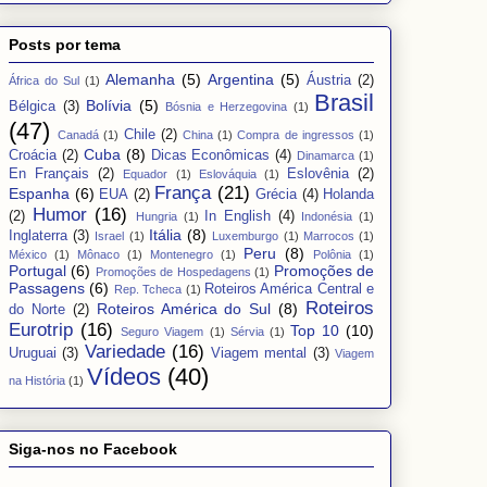
Posts por tema
Alemanha
(5)
Argentina
(5)
Áustria
(2)
África do Sul
(1)
Brasil
Bolívia
(5)
Bélgica
(3)
Bósnia e Herzegovina
(1)
(47)
Chile
(2)
Canadá
(1)
China
(1)
Compra de ingressos
(1)
Cuba
(8)
Croácia
(2)
Dicas Econômicas
(4)
Dinamarca
(1)
En Français
(2)
Eslovênia
(2)
Equador
(1)
Eslováquia
(1)
França
(21)
Espanha
(6)
EUA
(2)
Grécia
(4)
Holanda
Humor
(16)
(2)
In English
(4)
Hungria
(1)
Indonésia
(1)
Itália
(8)
Inglaterra
(3)
Israel
(1)
Luxemburgo
(1)
Marrocos
(1)
Peru
(8)
México
(1)
Mônaco
(1)
Montenegro
(1)
Polônia
(1)
Portugal
(6)
Promoções de
Promoções de Hospedagens
(1)
Passagens
(6)
Roteiros América Central e
Rep. Tcheca
(1)
Roteiros
Roteiros América do Sul
(8)
do Norte
(2)
Eurotrip
(16)
Top 10
(10)
Seguro Viagem
(1)
Sérvia
(1)
Variedade
(16)
Uruguai
(3)
Viagem mental
(3)
Viagem
Vídeos
(40)
na História
(1)
Siga-nos no Facebook