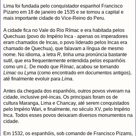
Lima foi fundada pelo conquistador espanhol Francisco
Pizarro em 18 de janeiro de 1535 e se tornou a capital e
mais importante cidade do Vice-Reino do Peru.
A cidade fica no Vale do Rio Rímac e era habitada pelos
Quechuas (povo do Império Inca - apenas os imperadores
eram chamados de Incas, o povo liderado pelos Incas era
chamado de Quechua), que falavam a língua de mesmo
nome. No idioma, a letra
R
, tinha uma pronúncia bastante
sutil, que era frequentemente entendida pelos espanhóis
como um
L
. De modo que
Rímac
, acabou se tornando
Limac
ou
Lyma
(como encontrado em documentos antigos),
até finalmente evoluir para
Lima
.
Antes da chegada dos espanhóis, outros povos viveram na
cidade, inclusive pré-incas. Os principais foram os de
cultura Maranga, Lima e Chancay, até serem conquistados
pelo Império Wari, e finalmente, no século XV, pelo Império
Inca. Todos esses povos deixaram diversos monumentos na
cidade.
Em 1532, os espanhóis, sob comando de Francisco Pizarro,