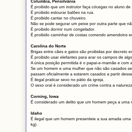
Columbia, Pensilvânia
É proibido que um instrutor faça cócegas no aluno de
É proibido estourar balões na rua.
É proibido cantar no chuveiro.
Não se pode segurar um peixe por outra parte que nã
É proibido dormir num congelador.
É proibido caminhar de costas comendo amendoins em
Carolina do Norte
Brigas entre cães e gatos são proibidas por decreto e
É proibido usar elefantes para arar os campos de alg
A única posição permitida é o papai-e-mamãe e com a
Se um homem e uma mulher que não são casados se re
passam oficialmente a estarem casados a partir des
É ilegal praticar sexo no pátio da igreja.
O sexo oral é considerado um crime contra a natureza
Corning, Iowa
É considerado um delito que um homem peça a uma m
Idaho
É ilegal que um homem presenteie a sua amada uma 
kg).