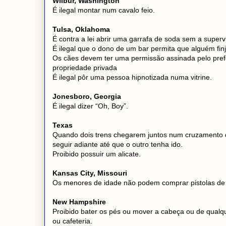
Wilbur, Washington
É ilegal montar num cavalo feio.
Tulsa, Oklahoma
É contra a lei abrir uma garrafa de soda sem a supe
É ilegal que o dono de um bar permita que alguém fin
Os cães devem ter uma permissão assinada pelo prefe
propriedade privada
É ilegal pôr uma pessoa hipnotizada numa vitrine.
Jonesboro, Georgia
É ilegal dizer “Oh, Boy”.
Texas
Quando dois trens chegarem juntos num cruzamento
seguir adiante até que o outro tenha ido.
Proibido possuir um alicate.
Kansas City, Missouri
Os menores de idade não podem comprar pistolas de 
New Hampshire
Proibido bater os pés ou mover a cabeça ou de qualq
ou cafeteria.