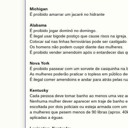
Michigan
É proibido amarrar um jacaré no hidrante
Alabama
É proibido jogar dominó no domingo.
É ilegal usar bigode postiço que cause risos na igreja.
Colocar sal nas linhas ferroviárias pode ser castigad
Os homens não podem cuspir diante das mulheres.
É proibido vender amendoim após o entardecer das qu
Nova York
É proibido passear com um sorvete de casquinha na 
As mulheres poderão praticar o topless em público des
É ilegal comer amendoins e andar para atrás pelas r
Kentucky
Cada pessoa deve tomar banho ao menos uma vez a
Nenhuma mulher dever aparecer em traje de banho e
escoltada por dois policiais ou esteja armada com um
a mulheres que pesem menos de 90 libras (aprox. 40kg
aplicadas a éguas.