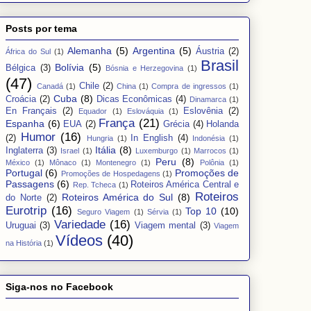
Posts por tema
Alemanha
(5)
Argentina
(5)
Áustria
(2)
África do Sul
(1)
Brasil
Bolívia
(5)
Bélgica
(3)
Bósnia e Herzegovina
(1)
(47)
Chile
(2)
Canadá
(1)
China
(1)
Compra de ingressos
(1)
Cuba
(8)
Croácia
(2)
Dicas Econômicas
(4)
Dinamarca
(1)
En Français
(2)
Eslovênia
(2)
Equador
(1)
Eslováquia
(1)
França
(21)
Espanha
(6)
EUA
(2)
Grécia
(4)
Holanda
Humor
(16)
(2)
In English
(4)
Hungria
(1)
Indonésia
(1)
Itália
(8)
Inglaterra
(3)
Israel
(1)
Luxemburgo
(1)
Marrocos
(1)
Peru
(8)
México
(1)
Mônaco
(1)
Montenegro
(1)
Polônia
(1)
Portugal
(6)
Promoções de
Promoções de Hospedagens
(1)
Passagens
(6)
Roteiros América Central e
Rep. Tcheca
(1)
Roteiros
Roteiros América do Sul
(8)
do Norte
(2)
Eurotrip
(16)
Top 10
(10)
Seguro Viagem
(1)
Sérvia
(1)
Variedade
(16)
Uruguai
(3)
Viagem mental
(3)
Viagem
Vídeos
(40)
na História
(1)
Siga-nos no Facebook