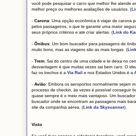
você pode pesquisar o carro que melhor lhe atende e
melhor preço ou melhores avaliações de usuários. (
Li
-
Carona
: Uma opção econômica é viajar de carona p
pelos passageiros, o que te garante uma maior segura
seus próprios critérios e até criar alertas. (
Link do Ka
-
Ônibus
: Um bom buscador para passagens de ôni
muito bons, mas as viagens são as mais longas. (
Lin
-
Trem
: Sai do centro de uma cidade e te deixa no ce
desvantagem é que muitas vezes sai bem caro. O id
faz os trechos é a
Via Rail
e nos Estados Unidos é a
-
Avião
: Embora os aeroportos normalmente sejam mai
processo de checkin, às vezes é possível conseguir bo
quase sempre é o meio mais vantajoso. Um buscador
buscador onde se encontram as passagens mais barat
site da companhia aérea. (
Link da Skyscanner
).
Visto
Se você tiver apenas a cidadania brasileira, você prec