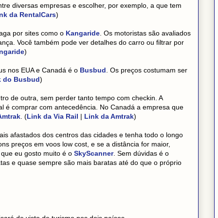
ntre diversas empresas e escolher, por exemplo, a que tem
nk da RentalCars
)
aga por sites como o
Kangaride
. Os motoristas são avaliados
nça. Você também pode ver detalhes do carro ou filtrar por
ngaride
)
bus nos EUA e Canadá é o
Busbud
. Os preços costumam ser
k do Busbud
)
ntro de outra, sem perder tanto tempo com checkin. A
eal é comprar com antecedência. No Canadá a empresa que
Amtrak
. (
Link da Via Rail
|
Link da Amtrak
)
s afastados dos centros das cidades e tenha todo o longo
ns preços em voos low cost, e se a distância for maior,
 que eu gosto muito é o
SkyScanner
. Sem dúvidas é o
as e quase sempre são mais baratas até do que o próprio
isará de visto de turismo nos dois países.