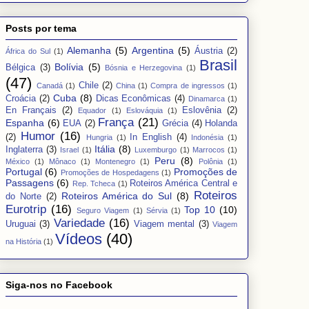
Posts por tema
Alemanha
(5)
Argentina
(5)
Áustria
(2)
África do Sul
(1)
Brasil
Bolívia
(5)
Bélgica
(3)
Bósnia e Herzegovina
(1)
(47)
Chile
(2)
Canadá
(1)
China
(1)
Compra de ingressos
(1)
Cuba
(8)
Croácia
(2)
Dicas Econômicas
(4)
Dinamarca
(1)
En Français
(2)
Eslovênia
(2)
Equador
(1)
Eslováquia
(1)
França
(21)
Espanha
(6)
EUA
(2)
Grécia
(4)
Holanda
Humor
(16)
(2)
In English
(4)
Hungria
(1)
Indonésia
(1)
Itália
(8)
Inglaterra
(3)
Israel
(1)
Luxemburgo
(1)
Marrocos
(1)
Peru
(8)
México
(1)
Mônaco
(1)
Montenegro
(1)
Polônia
(1)
Portugal
(6)
Promoções de
Promoções de Hospedagens
(1)
Passagens
(6)
Roteiros América Central e
Rep. Tcheca
(1)
Roteiros
Roteiros América do Sul
(8)
do Norte
(2)
Eurotrip
(16)
Top 10
(10)
Seguro Viagem
(1)
Sérvia
(1)
Variedade
(16)
Uruguai
(3)
Viagem mental
(3)
Viagem
Vídeos
(40)
na História
(1)
Siga-nos no Facebook