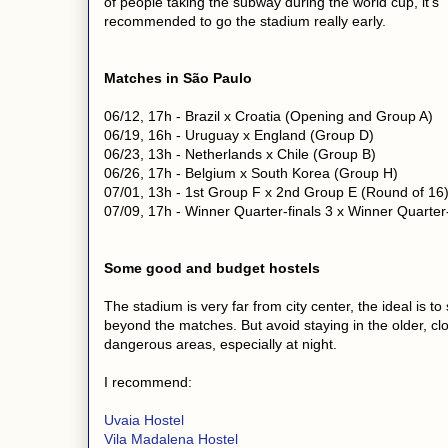
of people taking the subway during the world cup, it's
recommended to go the stadium really early.
Matches in São Paulo
06/12, 17h - Brazil x Croatia (Opening and Group A)
06/19, 16h - Uruguay x England (Group D)
06/23, 13h - Netherlands x Chile (Group B)
06/26, 17h - Belgium x South Korea (Group H)
07/01, 13h - 1st Group F x 2nd Group E (Round of 16
07/09, 17h - Winner Quarter-finals 3 x Winner Quarter-f
Some good and budget hostels
The stadium is very far from city center, the ideal is to
beyond the matches. But avoid staying in the older, cl
dangerous areas, especially at night.
I recommend:
Uvaia Hostel
Vila Madalena Hostel