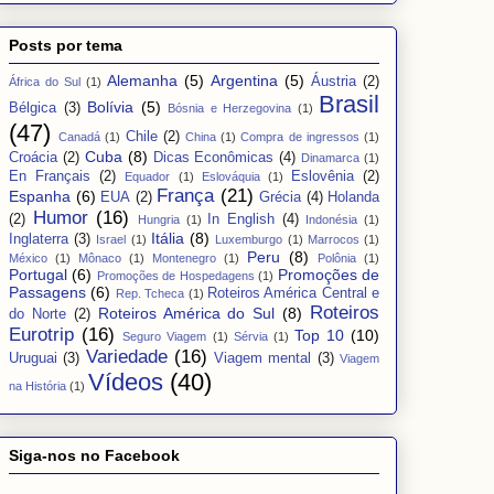
Posts por tema
Alemanha
(5)
Argentina
(5)
Áustria
(2)
África do Sul
(1)
Brasil
Bolívia
(5)
Bélgica
(3)
Bósnia e Herzegovina
(1)
(47)
Chile
(2)
Canadá
(1)
China
(1)
Compra de ingressos
(1)
Cuba
(8)
Croácia
(2)
Dicas Econômicas
(4)
Dinamarca
(1)
En Français
(2)
Eslovênia
(2)
Equador
(1)
Eslováquia
(1)
França
(21)
Espanha
(6)
EUA
(2)
Grécia
(4)
Holanda
Humor
(16)
(2)
In English
(4)
Hungria
(1)
Indonésia
(1)
Itália
(8)
Inglaterra
(3)
Israel
(1)
Luxemburgo
(1)
Marrocos
(1)
Peru
(8)
México
(1)
Mônaco
(1)
Montenegro
(1)
Polônia
(1)
Portugal
(6)
Promoções de
Promoções de Hospedagens
(1)
Passagens
(6)
Roteiros América Central e
Rep. Tcheca
(1)
Roteiros
Roteiros América do Sul
(8)
do Norte
(2)
Eurotrip
(16)
Top 10
(10)
Seguro Viagem
(1)
Sérvia
(1)
Variedade
(16)
Uruguai
(3)
Viagem mental
(3)
Viagem
Vídeos
(40)
na História
(1)
Siga-nos no Facebook