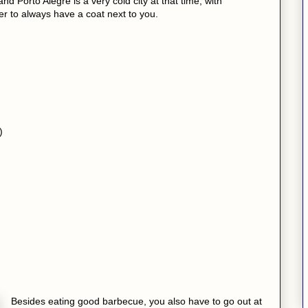
nd Porto Alegre is a very cold city at that time, with
 to always have a coat next to you.
)
Besides eating good barbecue, you also have to go out at