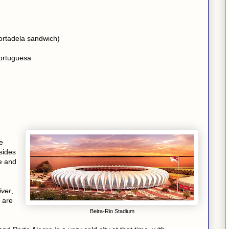
mortadela sandwich)
ortuguesa
e
esides
fe and
iver
,
e are
Beira-Rio Stadium