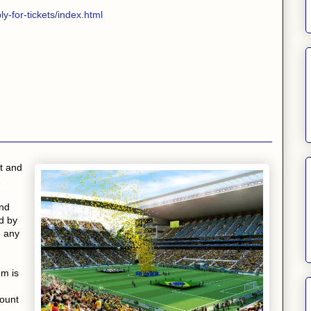
ly-for-tickets/index.html
t and
2
and
d by
, any
um is
mount