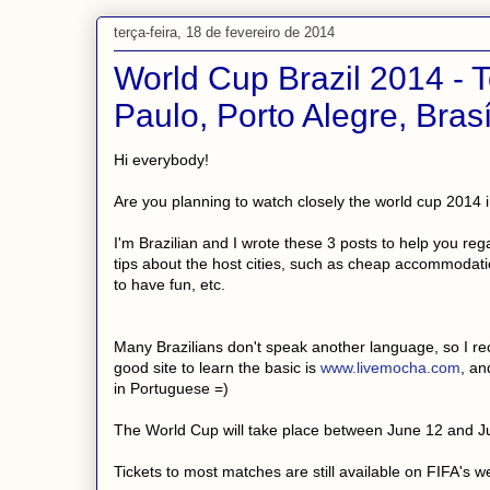
terça-feira, 18 de fevereiro de 2014
World Cup Brazil 2014 - To
Paulo, Porto Alegre, Bra
Hi everybody!
Are you planning to watch closely the world cup 2014 i
I'm Brazilian and I wrote these 3 posts to help you re
tips about the host cities, such as cheap accommodation
to have fun, etc.
Many Brazilians don't speak another language, so I re
good site to learn the basic is
www.livemocha.com
, an
in Portuguese =)
The World Cup will take place between June 12 and July 
Tickets to most matches are still available on FIFA's w