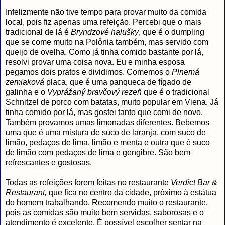
Infelizmente não tive tempo para provar muito da comida
local, pois fiz apenas uma refeição. Percebi que o mais
tradicional de lá é
Bryndzové halušky
, que é o dumpling
que se come muito na Polônia também, mas servido com
queijo de ovelha. Como já tinha comido bastante por lá,
resolvi provar uma coisa nova. Eu e minha esposa
pegamos dois pratos e dividimos. Comemos o
Plnemá
zemiaková
placa, que é uma panqueca de fígado de
galinha e o
Vyprážaný bravčový rezeň
que é o tradicional
Schnitzel de porco com batatas, muito popular em Viena. Já
tinha comido por lá, mas gostei tanto que comi de novo.
Também provamos umas limonadas diferentes. Bebemos
uma que é uma mistura de suco de laranja, com suco de
limão, pedaços de lima, limão e menta e outra que é suco
de limão com pedaços de lima e gengibre. São bem
refrescantes e gostosas.
Todas as refeições forem feitas no restaurante
Verdict Bar &
Restaurant,
que fica no centro da cidade, próximo à estátua
do homem trabalhando. Recomendo muito o restaurante,
pois as comidas são muito bem servidas, saborosas e o
atendimento é excelente. É possível escolher sentar na