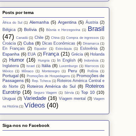
Posts por tema
Alemanha
(5)
Argentina
(5)
Áustria
(2)
África do Sul
(1)
Brasil
Bolívia
(5)
Bélgica
(3)
Bósnia e Herzegovina
(1)
(47)
Chile
(2)
Canadá
(1)
China
(1)
Compra de ingressos
(1)
Cuba
(8)
Croácia
(2)
Dicas Econômicas
(4)
Dinamarca
(1)
En Français
(2)
Eslovênia
(2)
Equador
(1)
Eslováquia
(1)
França
(21)
Espanha
(6)
EUA
(2)
Grécia
(4)
Holanda
Humor
(16)
(2)
In English
(4)
Hungria
(1)
Indonésia
(1)
Itália
(8)
Inglaterra
(3)
Israel
(1)
Luxemburgo
(1)
Marrocos
(1)
Peru
(8)
México
(1)
Mônaco
(1)
Montenegro
(1)
Polônia
(1)
Portugal
(6)
Promoções de
Promoções de Hospedagens
(1)
Passagens
(6)
Roteiros América Central e
Rep. Tcheca
(1)
Roteiros
Roteiros América do Sul
(8)
do Norte
(2)
Eurotrip
(16)
Top 10
(10)
Seguro Viagem
(1)
Sérvia
(1)
Variedade
(16)
Uruguai
(3)
Viagem mental
(3)
Viagem
Vídeos
(40)
na História
(1)
Siga-nos no Facebook