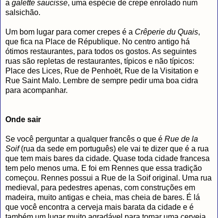
a
galette saucisse
, uma espécie de crepe enrolado num
salsichão.
Um bom lugar para comer crepes é a
Crêperie du Quais
,
que fica na Place de République. No centro antigo há
ótimos restaurantes, para todos os gostos. As seguintes
ruas são repletas de restaurantes, típicos e não típicos:
Place des Lices, Rue de Penhoët, Rue de la Visitation e
Rue Saint Malo. Lembre de sempre pedir uma boa cidra
para acompanhar.
Onde sair
Se você perguntar a qualquer francês o que é
Rue de la
Soif
(rua da sede em português) ele vai te dizer que é a rua
que tem mais bares da cidade. Quase toda cidade francesa
tem pelo menos uma. E foi em Rennes que essa tradição
começou. Rennes possui a Rue de la Soif original. Uma rua
medieval, para pedestres apenas, com construções em
madeira, muito antigas e cheia, mas cheia de bares. É lá
que você encontra a cerveja mais barata da cidade e é
também um lugar muito agradável para tomar uma cerveja