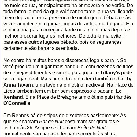
no meio da rua, principalmente na primavera e no verão. De
toda forma, à medida que vai ficando tarde, a rua vai ficando
meio degrada com a presença de muita gente bêbada e às
vezes acontecem algumas brigas durante a madrugada. Ela
é muita boa para começar a tarde ou a noite, mas depois é
melhor procurar lugares melhores. De toda forma evite ir
para esses outros lugares bêbado, pois os seguranças
certamente vão barrar sua entrada.
No centro há muitos bares e discotecas legais para ir. Se
você procura um lugar mais tranquilo, com dezenas de tipos
de cervejas diferentes e sinuca para jogar, o
Tiffany's
pode
ser o lugar ideal. Mais perto do centro tem também o bar
Ty
Anna Tavarn
, uma taverna em estilo medieval. Na Place de
Lices também tem um bar bem espaçoso e bacana,
Le
Kenland
. E na Place de Bretagne tem o ótimo pub irlandês
O'Connell's
.
Em Rennes há dois tipos de discotecas basicamente: As
que se chamam
Bar de Nuit
costumam ser gratuitas e
fecham às 3h. As que se chamam
Boîte de Nuit
,
normalmente são pagas e fecham somente às 5h da